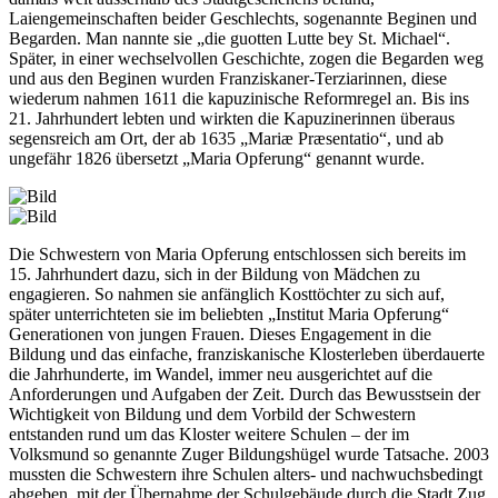
Laiengemeinschaften beider Geschlechts, sogenannte Beginen und
Begarden. Man nannte sie „die guotten Lutte bey St. Michael“.
Später, in einer wechselvollen Geschichte, zogen die Begarden weg
und aus den Beginen wurden Franziskaner-Terziarinnen, diese
wiederum nahmen 1611 die kapuzinische Reformregel an. Bis ins
21. Jahrhundert lebten und wirkten die Kapuzinerinnen überaus
segensreich am Ort, der ab 1635 „Mariæ Præsentatio“, und ab
ungefähr 1826 übersetzt „Maria Opferung“ genannt wurde.
Die Schwestern von Maria Opferung entschlossen sich bereits im
15. Jahrhundert dazu, sich in der Bildung von Mädchen zu
engagieren. So nahmen sie anfänglich Kosttöchter zu sich auf,
später unterrichteten sie im beliebten „Institut Maria Opferung“
Generationen von jungen Frauen. Dieses Engagement in die
Bildung und das einfache, franziskanische Klosterleben überdauerte
die Jahrhunderte, im Wandel, immer neu ausgerichtet auf die
Anforderungen und Aufgaben der Zeit. Durch das Bewusstsein der
Wichtigkeit von Bildung und dem Vorbild der Schwestern
entstanden rund um das Kloster weitere Schulen – der im
Volksmund so genannte Zuger Bildungshügel wurde Tatsache. 2003
mussten die Schwestern ihre Schulen alters- und nachwuchsbedingt
abgeben, mit der Übernahme der Schulgebäude durch die Stadt Zug