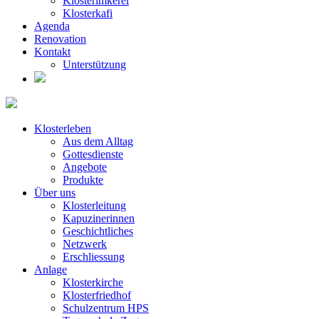
Klosterimkerei
Klosterkafi
Agenda
Renovation
Kontakt
Unterstützung
Klosterleben
Aus dem Alltag
Gottesdienste
Angebote
Produkte
Über uns
Klosterleitung
Kapuzinerinnen
Geschichtliches
Netzwerk
Erschliessung
Anlage
Klosterkirche
Klosterfriedhof
Schulzentrum HPS