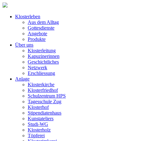
Klosterleben
Aus dem Alltag
Gottesdienste
Angebote
Produkte
Über uns
Klosterleitung
Kapuzinerinnen
Geschichtliches
Netzwerk
Erschliessung
Anlage
Klosterkirche
Klosterfriedhof
Schulzentrum HPS
Tagesschule Zug
Klosterhof
Stipendiatenhaus
Kunstateliers
Studi-WG
Klosterholz
Töpferei